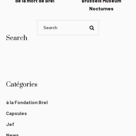
de la mort de Brel
Brussels Museum
Nocturnes
Search
Catégories
à la Fondation Brel
Capsules
Jef
News