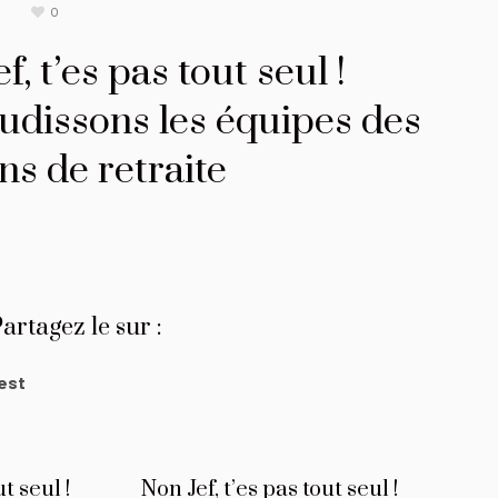
É
0
f, t’es pas tout seul !
udissons les équipes des
ns de retraite
artagez le sur :
est
t seul !
Non Jef, t’es pas tout seul !